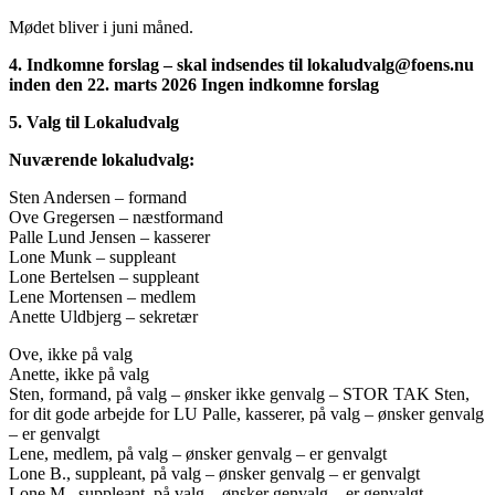
Mødet bliver i juni måned.
4. Indkomne forslag – skal indsendes til lokaludvalg@foens.nu
inden den 22. marts 2026 Ingen indkomne forslag
5. Valg til Lokaludvalg
Nuværende lokaludvalg:
Sten Andersen – formand
Ove Gregersen – næstformand
Palle Lund Jensen – kasserer
Lone Munk – suppleant
Lone Bertelsen – suppleant
Lene Mortensen – medlem
Anette Uldbjerg – sekretær
Ove, ikke på valg
Anette, ikke på valg
Sten, formand, på valg – ønsker ikke genvalg – STOR TAK Sten,
for dit gode arbejde for LU Palle, kasserer, på valg – ønsker genvalg
– er genvalgt
Lene, medlem, på valg – ønsker genvalg – er genvalgt
Lone B., suppleant, på valg – ønsker genvalg – er genvalgt
Lone M., suppleant, på valg – ønsker genvalg – er genvalgt