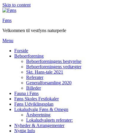
Skip to content
Føns
Velkommen til vestfyns naturperle
Menu
Forside
Beboerforening
Beboerforeningens bestyrelse
Beboerforeningens vedtægter
Skt. Hans-tale 2021
Referater
Generalforsamling 2020
Billeder
Fauna i Føns
Føns Skoles Festlokaler
Føns Udviklingsplan
Lokaludvalg Føns & Omegn
Årsberetning
Lokaludvalgets referater:
Nyheder & Arrangementer
Nyttig Info