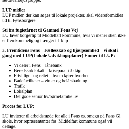
støtte-/arbejdsgruppe.
LUP midler
LUP midler, der kan søges til lokale projekter, skal videreformidles
ud til Fønsborgere
Sti fra fugletårnet til Gammel Føns Vej
LU laver borgertip til Middelfart kommune, hvis vi mener stien ikke
er fremkommelig og trænger til klip
3. Fremtidens Føns – Fællesskab og hjælpsomhed – vi skal i
gang med LUP(Lokale Udviklingsplaner) Emner til LUP:
Vi deler i Føns – lånebank
Beredskab lokalt – kriseparat i 3 døgn
Frivillige bag rettet – hvem kører hvorhen
Badefaciliteter – vinter og helårsbadning
Trafik
Lokalplan
Det gode senior liv/børnefamilie liv
Proces for LUP:
LU inviterer til arbejdsmøde for alle i Føns og omegn på Føns Gl.
skole, hvor repræsentanter fra Middelfart kommune også vil
deltage.