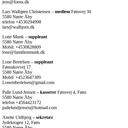
jens@foens.dk
Lars Walbjørn Christensen –
medlem
Fønsvej 30
5580 Nørre Åby
telefon +4530294998
lars@walbjorn.dk
Lone Munk –
suppleant
5580 Nørre Åby
Mobil: +4530828809
lone@familienmunk.dk
Lone Bertelsen –
suppleant
Fønsskovvej 17
5580 Nørre Åby
Mobil: +4523647389
Lonembertelsen@gmail.com
Palle Lund-Jensen
– kasserer
Fønsvej 4, Føns
5580 Nørre Åby
telefon +4564423172
pallelundjensen@hotmail.com
Anette Uldbjerg
– sekretær
Jydekrogen 12, Føns
5580 Nørre Åby