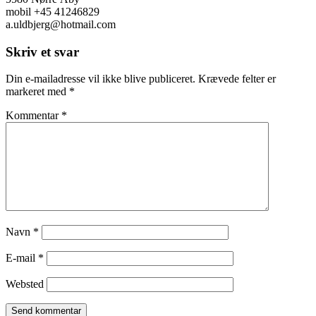
mobil +45 41246829
a.uldbjerg@hotmail.com
Skriv et svar
Din e-mailadresse vil ikke blive publiceret.
Krævede felter er
markeret med
*
Kommentar
*
Navn
*
E-mail
*
Websted