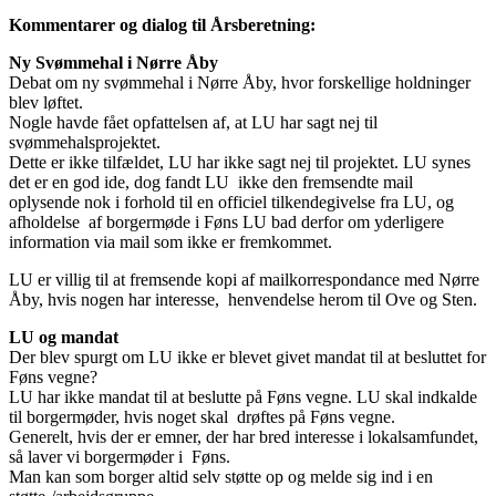
Kommentarer og dialog til Årsberetning:
Ny Svømmehal i Nørre Åby
Debat om ny svømmehal i Nørre Åby, hvor forskellige holdninger
blev løftet.
Nogle havde fået opfattelsen af, at LU har sagt nej til
svømmehalsprojektet.
Dette er ikke tilfældet, LU har ikke sagt nej til projektet. LU synes
det er en god ide, dog fandt LU ikke den fremsendte mail
oplysende nok i forhold til en officiel tilkendegivelse fra LU, og
afholdelse af borgermøde i Føns LU bad derfor om yderligere
information via mail som ikke er fremkommet.
LU er villig til at fremsende kopi af mailkorrespondance med Nørre
Åby, hvis nogen har interesse, henvendelse herom til Ove og Sten.
LU og mandat
Der blev spurgt om LU ikke er blevet givet mandat til at besluttet for
Føns vegne?
LU har ikke mandat til at beslutte på Føns vegne. LU skal indkalde
til borgermøder, hvis noget skal drøftes på Føns vegne.
Generelt, hvis der er emner, der har bred interesse i lokalsamfundet,
så laver vi borgermøder i Føns.
Man kan som borger altid selv støtte op og melde sig ind i en