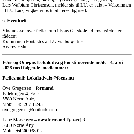
Lars Walbjørn Christensen, melder sig til LU, er valgt – Velkommen
til LU Lars, vi glæder os til at have dig med.
6.
Eventuelt
Vindue ovenover fælles rum i Føns Gl. skole ud mod gården er
råddent
Kommunen kontaktes af LU via borgertips
Årsmøde slut
Føns og Omegns Lokaludvalg konstituerende møde 14. april
2026 med følgende medlemmer:
Fællesmail: Lokaludvalg@foens.nu
Ove Gregersen –
formand
Jydekrogen 4, Føns
5580 Nørre Aaby
Mobil +45 20718243
ove.gregersen@outlook.com
Lene Mortensen –
næstformand
Fønsvej 8
5580 Nørre Åby
Mobil: +4560938912