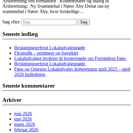
Årsberetning ved formanden Kommentarer og dialog til
Årsberetning: Ny Svømmehal i Nørre Åby Debat om ny
svømmehal i Nørre Åby, hvor forskellige…
Søg efter:
Seneste indlæg
Beslutningsreferat Lokaludvalgsmøde
Flextrafik – nemmere og forenklet
Lokaludvalget inviterer til borgermøde om Fremtidens Føns
Beslutningsreferat Lokaludvalgsmøde
Føns og Omegns Lokaludvalgs årsberetning april 2025 – april
2026 Indledning
Seneste kommentarer
Arkiver
juni 2026
maj 2026
marts 2026
februar 2026