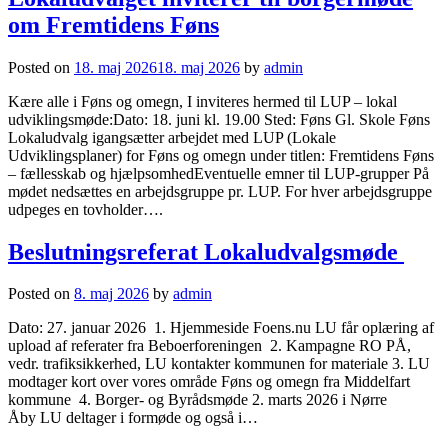
om Fremtidens Føns
Posted on
18. maj 2026
18. maj 2026
by
admin
Kære alle i Føns og omegn, I inviteres hermed til LUP – lokal
udviklingsmøde:Dato: 18. juni kl. 19.00 Sted: Føns Gl. Skole Føns
Lokaludvalg igangsætter arbejdet med LUP (Lokale
Udviklingsplaner) for Føns og omegn under titlen: Fremtidens Føns
– fællesskab og hjælpsomhedEventuelle emner til LUP-grupper På
mødet nedsættes en arbejdsgruppe pr. LUP. For hver arbejdsgruppe
udpeges en tovholder….
Beslutningsreferat Lokaludvalgsmøde
Posted on
8. maj 2026
by
admin
Dato: 27. januar 2026 1. Hjemmeside Foens.nu LU får oplæring af
upload af referater fra Beboerforeningen 2. Kampagne RO PÅ,
vedr. trafiksikkerhed, LU kontakter kommunen for materiale 3. LU
modtager kort over vores område Føns og omegn fra Middelfart
kommune 4. Borger- og Byrådsmøde 2. marts 2026 i Nørre
Åby LU deltager i formøde og også i…