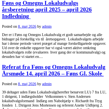
Føns og Omegns Lokaludvalgs
årsberetning april 2025 – april 2026
Indledning
Posted on
8. maj 2026
by
admin
Der er i Føns og Omegns Lokaludvalg et godt samarbejde og alle
bidrager på forskellig vis til åretsopgaver. Lokaludvalgets arbejde
har i denne periode været præget af mange forskelligartede opgaver.
Ud over de enkelte opgaver har vi også været aktive omkring
lokaludvalgets rolle (evalueres hver gang der er kommunalvalg) og
desuden har vi startet en…
Referat fra Føns og Omegns Lokaludvalg
Årsmøde 14. april 2026 – Føns Gl. Skole
Posted on
8. maj 2026
by
admin
39 deltager uden Føns Lokaludvalg(herefter benævnt LU) 7 fra LU,
1 dirigent, 1 indlægsholder Velkommen v. Sten Andersen
lokaludvalgsformand Indlæg om Nabohjælp v. Richardt fra Tryg
fonden 1. Dirigent Jens Mortensen og referent Anette Uldbjerg 2.