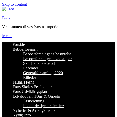
Skip to content
Føns
Velkommen til vestfyns naturperle
Menu
Forside
Beboerforening
Beboerforeningens bestyrelse
Beboerforeningens vedtægter
Skt. Hans-tale 2021
Referater
Generalforsamling 2020
Billeder
Fauna i Føns
Føns Skoles Festlokaler
Føns Udviklingsplan
Lokaludvalg Føns & Omegn
Årsberetning
Lokaludvalgets referater:
Nyheder & Arrangementer
Nyttig Info