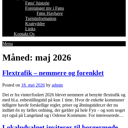
Føns’ historie
Foreninger mv i Føns
Føns Havhave
Turistinformation
Kratrydder
Links
Kontakt Os
Menu
Måned:
maj 2026
Flextrafik – nemmere og forenklet
Posted on
18. maj 2026
by
admin
Det er fra vinter/foråret 2026 blevet nemmere at benytte flextrafik og
med bl.a. enbestillingstid på kun 1 time. Hvor de enkelte kommuner
tidligere havde forskellige regler, priser og åbningstider,er der nu
indført én ny fælles ordning, der gælder på hele Fyn – og som noget
nyt også på Langeland og i Odense Kommune. For interesserede…
Lokaludvalget inviterer til borgermøde