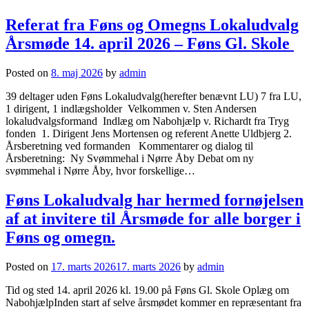
Referat fra Føns og Omegns Lokaludvalg
Årsmøde 14. april 2026 – Føns Gl. Skole
Posted on
8. maj 2026
by
admin
39 deltager uden Føns Lokaludvalg(herefter benævnt LU) 7 fra LU,
1 dirigent, 1 indlægsholder Velkommen v. Sten Andersen
lokaludvalgsformand Indlæg om Nabohjælp v. Richardt fra Tryg
fonden 1. Dirigent Jens Mortensen og referent Anette Uldbjerg 2.
Årsberetning ved formanden Kommentarer og dialog til
Årsberetning: Ny Svømmehal i Nørre Åby Debat om ny
svømmehal i Nørre Åby, hvor forskellige…
Føns Lokaludvalg har hermed fornøjelsen
af at invitere til Årsmøde for alle borger i
Føns og omegn.
Posted on
17. marts 2026
17. marts 2026
by
admin
Tid og sted 14. april 2026 kl. 19.00 på Føns Gl. Skole Oplæg om
NabohjælpInden start af selve årsmødet kommer en repræsentant fra