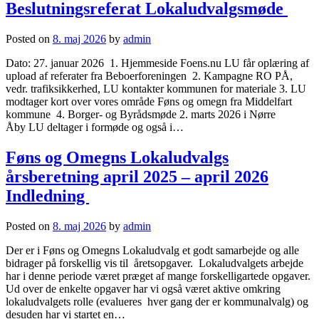
Beslutningsreferat Lokaludvalgsmøde
Posted on
8. maj 2026
by
admin
Dato: 27. januar 2026 1. Hjemmeside Foens.nu LU får oplæring af
upload af referater fra Beboerforeningen 2. Kampagne RO PÅ,
vedr. trafiksikkerhed, LU kontakter kommunen for materiale 3. LU
modtager kort over vores område Føns og omegn fra Middelfart
kommune 4. Borger- og Byrådsmøde 2. marts 2026 i Nørre
Åby LU deltager i formøde og også i…
Føns og Omegns Lokaludvalgs
årsberetning april 2025 – april 2026
Indledning
Posted on
8. maj 2026
by
admin
Der er i Føns og Omegns Lokaludvalg et godt samarbejde og alle
bidrager på forskellig vis til åretsopgaver. Lokaludvalgets arbejde
har i denne periode været præget af mange forskelligartede opgaver.
Ud over de enkelte opgaver har vi også været aktive omkring
lokaludvalgets rolle (evalueres hver gang der er kommunalvalg) og
desuden har vi startet en…