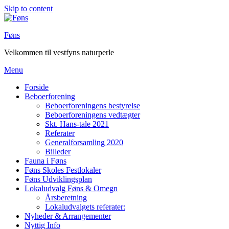
Skip to content
Føns
Velkommen til vestfyns naturperle
Menu
Forside
Beboerforening
Beboerforeningens bestyrelse
Beboerforeningens vedtægter
Skt. Hans-tale 2021
Referater
Generalforsamling 2020
Billeder
Fauna i Føns
Føns Skoles Festlokaler
Føns Udviklingsplan
Lokaludvalg Føns & Omegn
Årsberetning
Lokaludvalgets referater:
Nyheder & Arrangementer
Nyttig Info