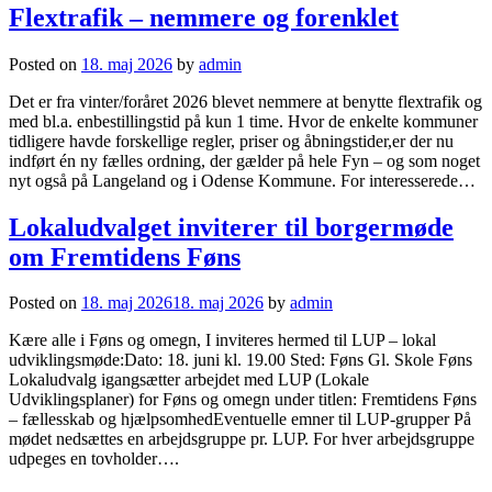
Flextrafik – nemmere og forenklet
Posted on
18. maj 2026
by
admin
Det er fra vinter/foråret 2026 blevet nemmere at benytte flextrafik og
med bl.a. enbestillingstid på kun 1 time. Hvor de enkelte kommuner
tidligere havde forskellige regler, priser og åbningstider,er der nu
indført én ny fælles ordning, der gælder på hele Fyn – og som noget
nyt også på Langeland og i Odense Kommune. For interesserede…
Lokaludvalget inviterer til borgermøde
om Fremtidens Føns
Posted on
18. maj 2026
18. maj 2026
by
admin
Kære alle i Føns og omegn, I inviteres hermed til LUP – lokal
udviklingsmøde:Dato: 18. juni kl. 19.00 Sted: Føns Gl. Skole Føns
Lokaludvalg igangsætter arbejdet med LUP (Lokale
Udviklingsplaner) for Føns og omegn under titlen: Fremtidens Føns
– fællesskab og hjælpsomhedEventuelle emner til LUP-grupper På
mødet nedsættes en arbejdsgruppe pr. LUP. For hver arbejdsgruppe
udpeges en tovholder….