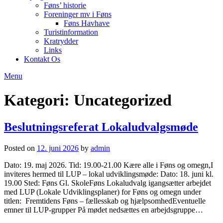
Føns’ historie
Foreninger mv i Føns
Føns Havhave
Turistinformation
Kratrydder
Links
Kontakt Os
Menu
Kategori:
Uncategorized
Beslutningsreferat Lokaludvalgsmøde
Posted on
12. juni 2026
by
admin
Dato: 19. maj 2026. Tid: 19.00-21.00 Kære alle i Føns og omegn,I
inviteres hermed til LUP – lokal udviklingsmøde: Dato: 18. juni kl.
19.00 Sted: Føns Gl. SkoleFøns Lokaludvalg igangsætter arbejdet
med LUP (Lokale Udviklingsplaner) for Føns og omegn under
titlen: Fremtidens Føns – fællesskab og hjælpsomhedEventuelle
emner til LUP-grupper På mødet nedsættes en arbejdsgruppe…