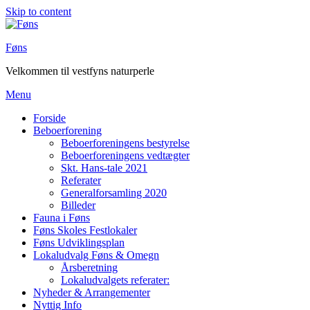
Skip to content
Føns
Velkommen til vestfyns naturperle
Menu
Forside
Beboerforening
Beboerforeningens bestyrelse
Beboerforeningens vedtægter
Skt. Hans-tale 2021
Referater
Generalforsamling 2020
Billeder
Fauna i Føns
Føns Skoles Festlokaler
Føns Udviklingsplan
Lokaludvalg Føns & Omegn
Årsberetning
Lokaludvalgets referater:
Nyheder & Arrangementer
Nyttig Info