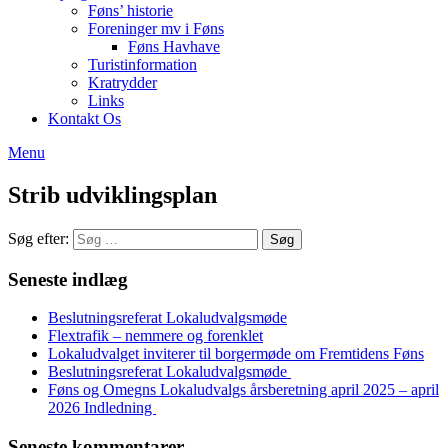
Føns’ historie
Foreninger mv i Føns
Føns Havhave
Turistinformation
Kratrydder
Links
Kontakt Os
Menu
Strib udviklingsplan
Søg efter:
Seneste indlæg
Beslutningsreferat Lokaludvalgsmøde
Flextrafik – nemmere og forenklet
Lokaludvalget inviterer til borgermøde om Fremtidens Føns
Beslutningsreferat Lokaludvalgsmøde
Føns og Omegns Lokaludvalgs årsberetning april 2025 – april
2026 Indledning
Seneste kommentarer